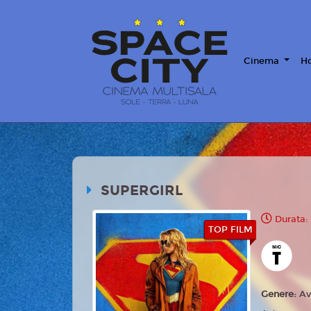
Cinema
Ho
SUPERGIRL
Durata:
TOP FILM
Genere:
Av