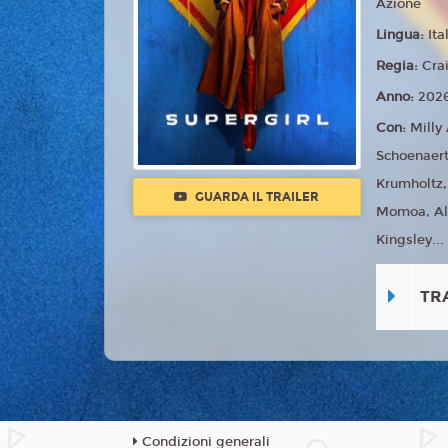
Azione
Lingua:
Ita
Regia:
Cra
Anno:
202
Con:
Milly
Schoenaert
Krumholtz
GUARDA IL TRAILER
Momoa, Al
Kingsley...
TR
Condizioni generali