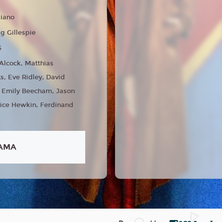
liano
ig Gillespie
6
 Alcock, Matthias
s, Eve Ridley, David
, Emily Beecham, Jason
ice Hewkin, Ferdinand
AMA