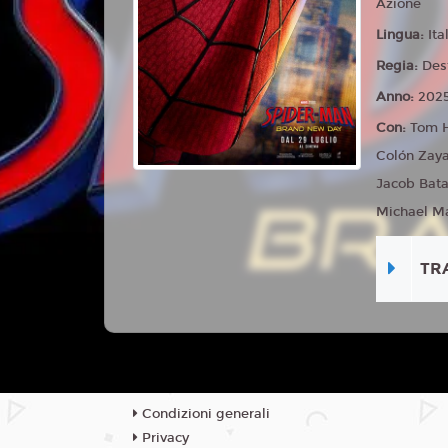
Azione
Lingua:
Ita
Regia:
Des
Anno:
202
Con:
Tom H
Colón Zaya
Jacob Bata
Michael Ma
TR
Condizioni generali
Privacy