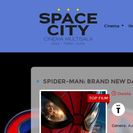
Cinema
Ho
SPIDER-MAN: BRAND NEW D
Durata:
TOP FILM
Genere:
Av